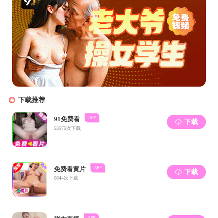
当前位置:
国产直播
|
科学研究
|
常用链接
通知与动态
学术活动
论文和专利
课题和奖项
平台与仪器
常用链接
常用链接
共0条
国产直播
上页
1
下页
尾页
共0页